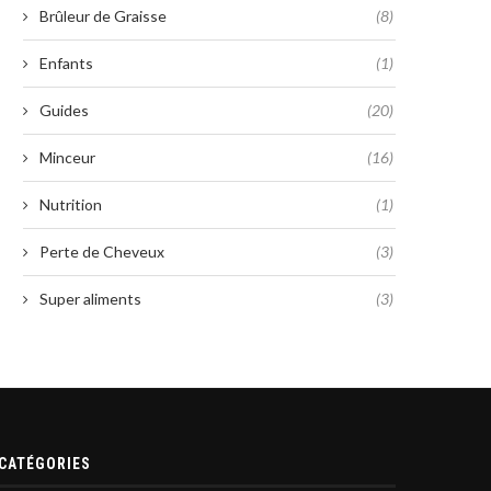
Brûleur de Graisse
(8)
Enfants
(1)
Guides
(20)
Minceur
(16)
Nutrition
(1)
Perte de Cheveux
(3)
Super aliments
(3)
CATÉGORIES