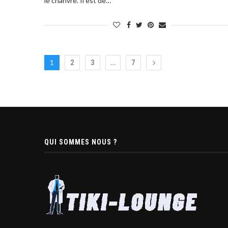
le chanvre. Il est de…
1
…
2
3
7
QUI SOMMES NOUS ?