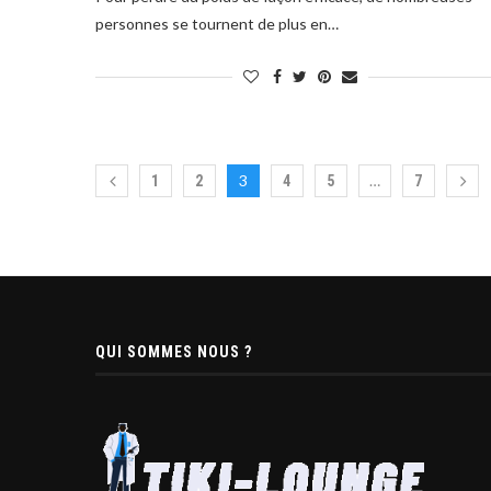
personnes se tournent de plus en…
3
…
1
2
4
5
7
QUI SOMMES NOUS ?