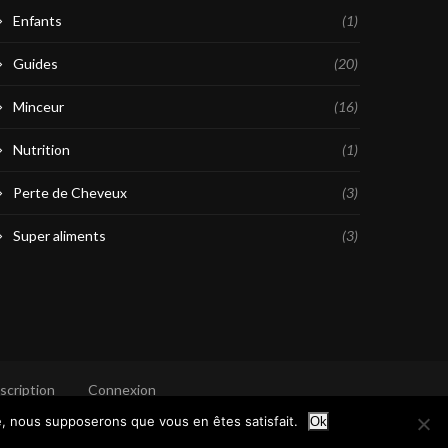
Enfants
(1)
Guides
(20)
Minceur
(16)
Nutrition
(1)
Perte de Cheveux
(3)
Super aliments
(3)
scription
Connexion
te, nous supposerons que vous en êtes satisfait.
Ok