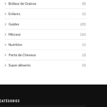
Brûleur de Graisse
(8)
Enfants
(1)
Guides
(20)
Minceur
(16)
Nutrition
(1)
Perte de Cheveux
(3)
Super aliments
(3)
CATÉGORIES