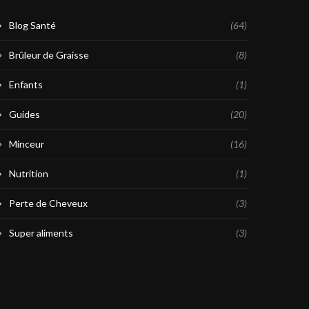
Blog Santé
(64)
Brûleur de Graisse
(8)
Enfants
(1)
Guides
(20)
Minceur
(16)
Nutrition
(1)
Perte de Cheveux
(3)
Super aliments
(3)