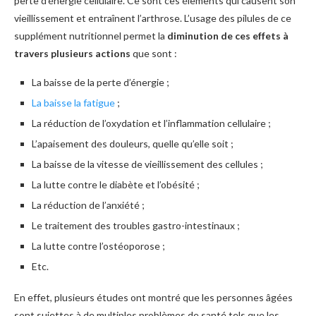
perte d’énergie cellulaire. Ce sont ces élements qui causent son
vieillissement et entraînent l’arthrose. L’usage des pilules de ce
supplément nutritionnel permet la
diminution de ces effets à
travers plusieurs actions
que sont :
La baisse de la perte d’énergie ;
La baisse la fatigue
;
La réduction de l’oxydation et l’inflammation cellulaire ;
L’apaisement des douleurs, quelle qu’elle soit ;
La baisse de la vitesse de vieillissement des cellules ;
La lutte contre le diabète et l’obésité ;
La réduction de l’anxiété ;
Le traitement des troubles gastro-intestinaux ;
La lutte contre l’ostéoporose ;
Etc.
En effet, plusieurs études ont montré que les personnes âgées
sont sujettes à de multiples problèmes de santé tels que les