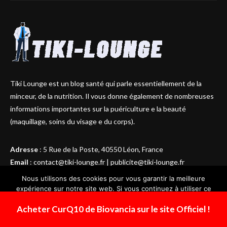
Tiki Lounge est un blog santé qui parle essentiellement de la
minceur, de la nutrition. Il vous donne également de nombreuses
informations importantes sur la puériculture e la beauté
(maquillage, soins du visage e du corps).
Adresse
:
5 Rue de la Poste, 40550 Léon, France
Email
:
contact@tiki-lounge.fr
|
publicite@tiki-lounge.fr
Téléphone
:
+33 5 58 49 29 68
Nous utilisons des cookies pour vous garantir la meilleure
Horaires d’ouverture
: Du lundi au vendredi, de 08h30 à 18h30
expérience sur notre site web. Si vous continuez à utiliser ce
site, nous supposerons que vous en êtes satisfait.
Acheter CurQ10 de Biovancia sur le site Officiel !
Ok
ARTICLES RÉCENTS